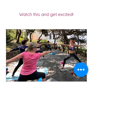
Watch this and get excited!
Yoga-Woche in der
Toskana (🇩🇪)
Rückverbindung, Regeneration &
Auftanken 🌿 (Sa. 30.05. – Sa.
06.06.)