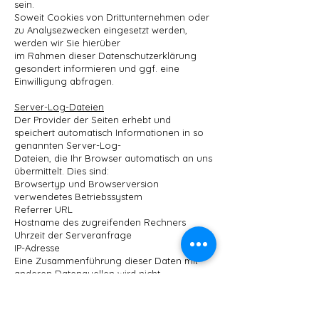
sein.
Soweit Cookies von Drittunternehmen oder
zu Analysezwecken eingesetzt werden,
werden wir Sie hierüber
im Rahmen dieser Datenschutzerklärung
gesondert informieren und ggf. eine
Einwilligung abfragen.
Server-Log-Dateien
Der Provider der Seiten erhebt und
speichert automatisch Informationen in so
genannten Server-Log-
Dateien, die Ihr Browser automatisch an uns
übermittelt. Dies sind:
Browsertyp und Browserversion
verwendetes Betriebssystem
Referrer URL
Hostname des zugreifenden Rechners
Uhrzeit der Serveranfrage
IP-Adresse
Eine Zusammenführung dieser Daten mit
anderen Datenquellen wird nicht
vorgenommen.
Die Erfassung dieser Daten erfolgt auf
Grundlage von Art. 6 Abs. 1 lit. f DSGVO. Der