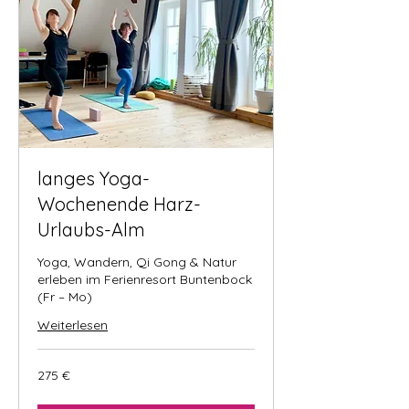
langes Yoga-
Wochenende Harz-
Urlaubs-Alm
Yoga, Wandern, Qi Gong & Natur
erleben im Ferienresort Buntenbock
(Fr – Mo)
Weiterlesen
275
275 €
Euro