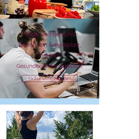
Yoga
Ges
und
und
Essen
am Arbeit
splatz
,
Betriebl.
Gesundheitsmanagement
=> Für Unternehmen