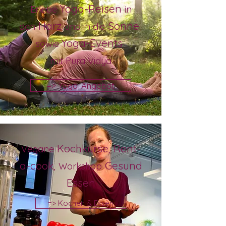
Yoga-Reisen
Erlebe
in
Harz
Sonne
den
und
in die
Yoga-
Events
sowie
mit Pura Vidya
=> Yoga-Angebot
Kochkurse, Rent-
Vegane
a-cook,
Gesund
Workshop
Essen
=> Kochen & Essen