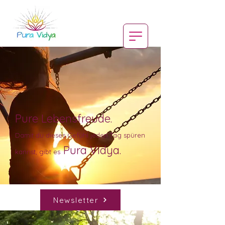
Pure Lebensfreude.
Damit du dieses Gefühl jeden Tag spüren
Pura Vidya.
kannst, gibt es
Newsletter