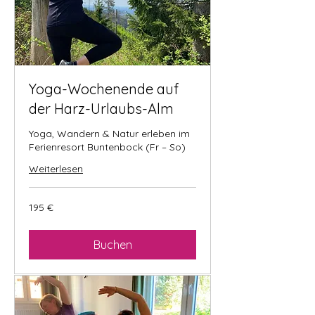
Yoga-Wochenende auf
der Harz-Urlaubs-Alm
Yoga, Wandern & Natur erleben im
Ferienresort Buntenbock (Fr – So)
Weiterlesen
195
195 €
Euro
Buchen