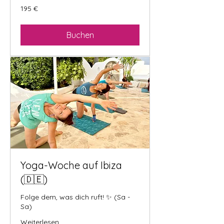
195
195 €
Euro
Buchen
Yoga-Woche auf Ibiza
(🇩🇪)
Folge dem, was dich ruft! ✨ (Sa -
Sa)
Weiterlesen